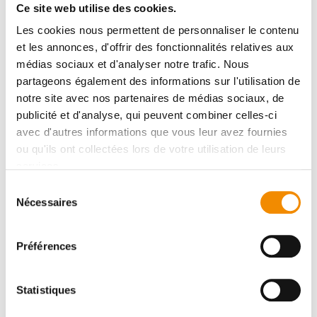
avez besoin dépend de la taille et de l'usage de la
Ce site web utilise des cookies.
pièce. N'hésitez pas à nous contacter afin que l'un
Les cookies nous permettent de personnaliser le contenu
de nos conseillers techniques vous propose la
et les annonces, d'offrir des fonctionnalités relatives aux
solution la mieux adaptée à votre situation.
médias sociaux et d'analyser notre trafic. Nous
partageons également des informations sur l'utilisation de
Où installer les colonnes
notre site avec nos partenaires de médias sociaux, de
acoustiques ?
publicité et d'analyse, qui peuvent combiner celles-ci
avec d'autres informations que vous leur avez fournies
ou qu'ils ont collectées lors de votre utilisation de leurs
Pour bénéficier au mieux de l'effet d’absorption
services.
acoustique de la colonne, il est préférable de
Sélection
positionner
le COUSTbase
à 20 cm au moins de
Nécessaires
du
l’un des angles de la pièce. La colonne peut
consentement
également être placée en son centre.
Préférences
Quel type de colonne choisir ?
Statistiques
Votre choix sera fonction de la surface