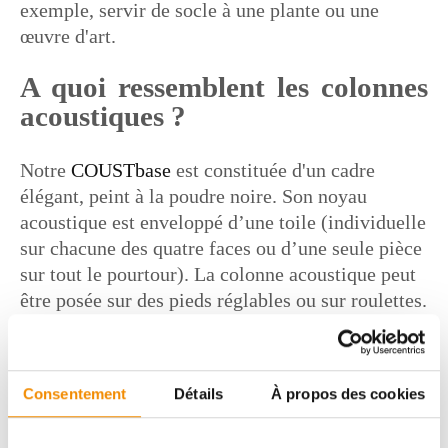
exemple, servir de socle à une plante ou une
œuvre d'art.
A quoi ressemblent les colonnes
acoustiques ?
Notre
COUSTbase
est constituée d'un cadre
élégant, peint à la poudre noire. Son noyau
acoustique est enveloppé d’une toile (individuelle
sur chacune des quatre faces ou d’une seule pièce
sur tout le pourtour). La colonne acoustique peut
être posée sur des pieds réglables ou sur roulettes.
Combien de colonnes
acoustiques me faut-il ?
Consentement
Détails
À propos des cookies
Le nombre de colonnes acoustiques dont vous